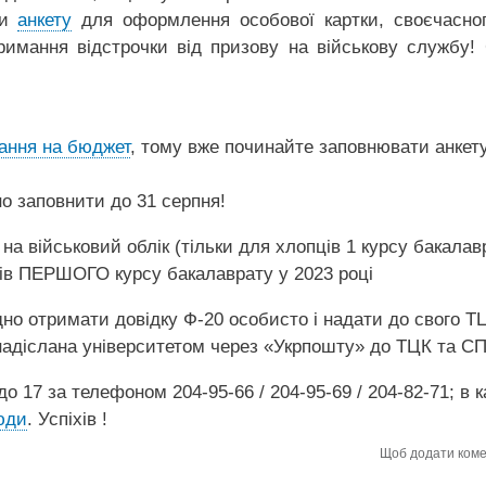
ти
анкету
для оформлення особової картки, своєчасно
римання відстрочки від призову на військову службу!
вання на бюджет
, тому вже починайте заповнювати анкету
о заповнити до 31 серпня!
на військовий облік (тільки для хлопців 1 курсу бакалав
тів ПЕРШОГО курсу бакалаврату у 2023 році
дно отримати довідку Ф-20 особисто і надати до свого Т
надіслана університетом через «Укрпошту» до ТЦК та СП
о 17 за телефоном 204-95-66 / 204-95-69 / 204-82-71; в к
юди
. Успіхів !
Щоб додати ком