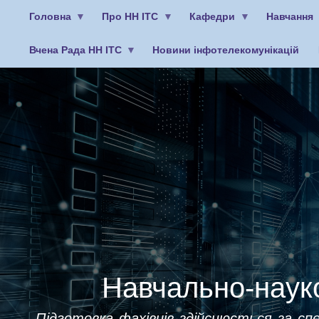
Головна
Про НН ІТС
Кафедри
Навчання
Вчена Рада НН ІТС
Новини інфотелекомунікацій
Меню
облікового
запису
користувача
Навчально-науко
Підготовка фахівців здійснюється за спе