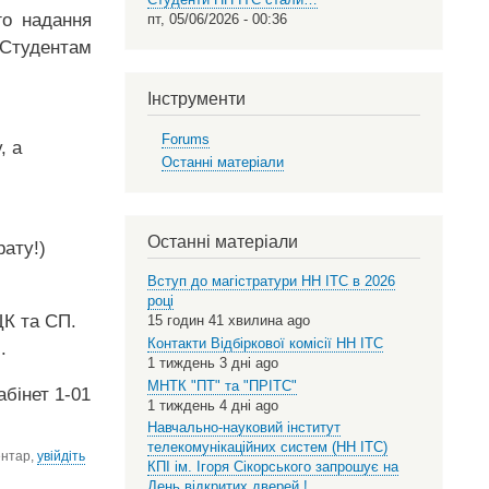
го надання
пт, 05/06/2026 - 00:36
 Студентам
Інструменти
Forums
, а
Останні матеріали
Останні матеріали
рату!)
Вступ до магістратури НН ІТС в 2026
році
ЦК та СП.
15 годин 41 хвилина ago
Контакти Відбіркової комісії НН ІТС
.
1 тиждень 3 дні ago
МНТК "ПТ" та "ПРІТС"
абінет 1-01
1 тиждень 4 дні ago
Навчально-науковий інститут
телекомунікаційних систем (НН ІТС)
ентар,
увійдіть
КПІ ім. Ігоря Сікорського запрошує на
День відкритих дверей !