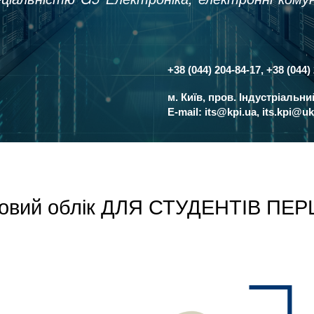
+38 (044) 204-84-17, +38 (044)
Контакти
м. Київ, пров. Індустріальн
E-mail:
its@kpi.ua
,
its.kpi@uk
ьковий облік ДЛЯ СТУДЕНТІВ П