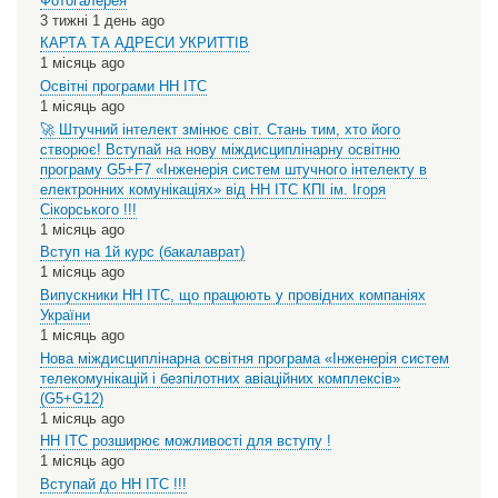
Фотогалерея
3 тижні 1 день ago
КАРТА ТА АДРЕСИ УКРИТТІВ
1 місяць ago
Освітні програми НН ІТС
1 місяць ago
🚀 Штучний інтелект змінює світ. Стань тим, хто його
створює! Вступай на нову міждисциплінарну освітню
програму G5+F7 «Інженерія систем штучного інтелекту в
електронних комунікаціях» від НН ІТС КПІ ім. Ігоря
Сікорського !!!
1 місяць ago
Вступ на 1й курс (бакалаврат)
1 місяць ago
Випускники НН ІТС, що працюють у провідних компаніях
України
1 місяць ago
Нова міждисциплінарна освітня програма «Інженерія систем
телекомунікацій і безпілотних авіаційних комплексів»
(G5+G12)
1 місяць ago
НН ІТС розширює можливості для вступу !
1 місяць ago
Вступай до НН ІТС !!!