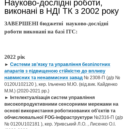
Науково-дослідні роботи,
виконані в НДІ ТК з 2002 року
ЗАВЕРШЕНІ бюджетні науково-дослідні
роботи виконані на базі ІТС:
2022 рік
►
Системи зв’язку та управління безпілотних
апаратів з підвищеною стійкістю до впливу
навмисних та ненавмисних завад
№ 2308-П (д/р №
0120U102120 ), кер. Ільченко М.Ю. (від.вик. Кайденко
М.М.)
(2020-2021 рр.)
►
Інтелектуалізація систем управління
високопродуктивними сенсорними мережами на
основі використання роботизованих об’єктів та
обчислювальної FOG-інфраструктури
№2316-П (д/р
№ 0120U102181 ), кер. Уривський Л.О. , Лисенко О.І.