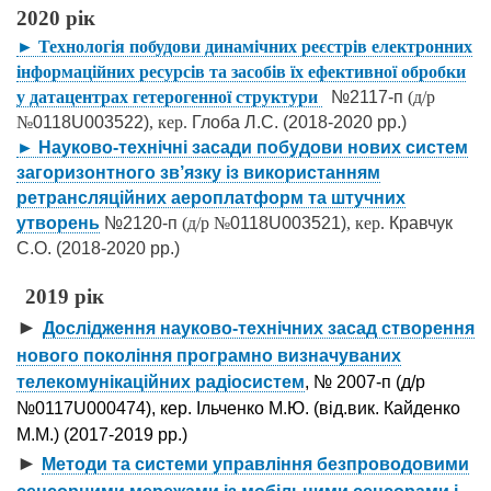
2020 рік
► Технологія побудови динамічних реєстрів електронних
інформаційних ресурсів та засобів їх ефективної обробки
у датацентрах гетерогенної структури
№2117-п
(д/р
№
0118U003522)
, кер.
Глоба Л.С. (2018-2020 рр.)
► Науково-технічні засади побудови нових систем
загоризонтного зв’язку із використанням
ретрансляційних аероплатформ та штучних
утворень
№2120-п
(д/р №
0118U003521)
, кер.
Кравчук
С.О. (2018-2020 рр.)
2019 рік
►
Дослідження науково-технічних засад створення
нового покоління програмно визначуваних
телекомунікаційних радіосистем
, № 2007-п (д/р
№0117U000474), кер. Ільченко М.Ю. (від.вик. Кайденко
М.М.) (2017-2019 рр.)
►
Методи та системи управління безпроводовими