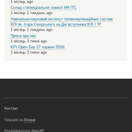
1 місяць ago
Склад стипендіальної комісії НН ІТС
1 місяць 1 тиждень ago
Навчально-науковий інститут телекомунікаційних систем
КПІ ім. Ігоря Сікорського на Дні вступника КПІ ! 💜
1 місяць 1 тиждень ago
Преса про нас
1 місяць 3 тижні ago
KPI Open Day 27 червня 2026!
1 місяць 3 тижні ago
Меню
Контакт
нижнього
Працює на
Drupal
колонтитулу
Розробляється
AronAP