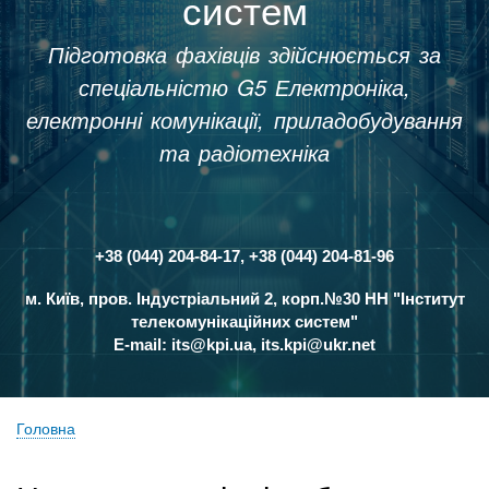
систем
Підготовка фахівців здійснюється за
спеціальністю G5 Електроніка,
електронні комунікації, приладобудування
та радіотехніка
+38 (044) 204-84-17, +38 (044) 204-81-96
Контакти
м. Київ, пров. Індустріальний 2, корп.№30 НН "Інститут
телекомунікаційних систем"
E-mail:
its@kpi.ua
,
its.kpi@ukr.net
Головна
Рядок
навіґації