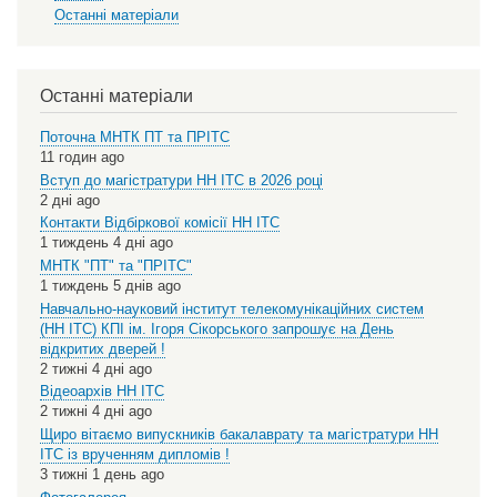
Останні матеріали
Останні матеріали
Поточна МНТК ПТ та ПРІТС
11 годин ago
Вступ до магістратури НН ІТС в 2026 році
2 дні ago
Контакти Відбіркової комісії НН ІТС
1 тиждень 4 дні ago
МНТК "ПТ" та "ПРІТС"
1 тиждень 5 днів ago
Навчально-науковий інститут телекомунікаційних систем
(НН ІТС) КПІ ім. Ігоря Сікорського запрошує на День
відкритих дверей !
2 тижні 4 дні ago
Відеоархів НН ІТС
2 тижні 4 дні ago
Щиро вітаємо випускників бакалаврату та магістратури НН
ІТС із врученням дипломів !
3 тижні 1 день ago