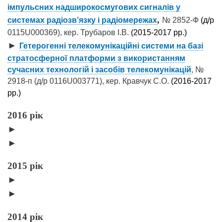
імпульсних надширокосмугових сигналів у
,
системах радіозв’язку і радіомережах
№ 2852-Ф
(д/р
0115U000369), кер. Трубаров І.В.
(2015-2017 рр.)
►
Гетерогенні телекомунікаційні системи на базі
стратосферної платформи з використанням
сучасних технологій і засобів телекомунікацій
, №
2918-п (д/р 0116U003771), кер. Кравчук С.О.
(2016-2017
рр.)
2016 рік
►
►
2015 рік
►
►
2014 рік