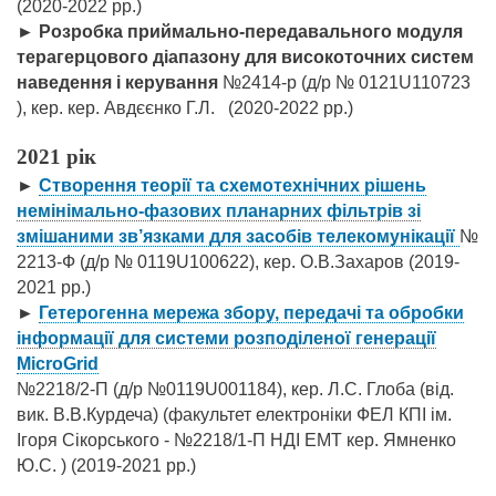
(2020-2022 рр.)
►
Розробка приймально-передавального модуля
терагерцового діапазону для високоточних систем
наведення і керування
№2414-р (д/р № 0121U110723
), кер. кер. Авдєєнко Г.Л.
(2020-2022 рр.)
2021 рік
►
Створення теорії та схемотехнічних рішень
немінімально-фазових планарних фільтрів зі
змішаними зв’язками для засобів телекомунікації
№
2213-Ф (д/р № 0119U100622), кер. О.В.Захаров
(2019-
2021 рр.)
►
Гетерогенна мережа збору, передачі та обробки
інформації для системи розподіленої генерації
MicroGrid
№2218/2-П (д/р №0119U001184), кер. Л.С. Глоба (від.
вик. В.В.Курдеча) (факультет електроніки ФЕЛ КПІ ім.
Ігоря Сікорського - №2218/1-П НДІ ЕМТ кер. Ямненко
Ю.С. )
(2019-2021 рр.)