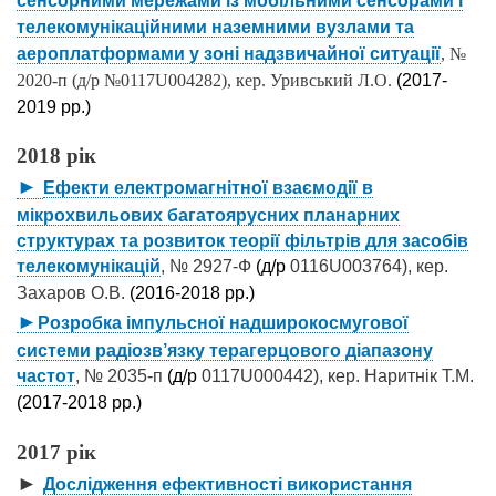
сенсорними мережами із мобільними сенсорами і
телекомунікаційними наземними вузлами та
аероплатформами у зоні надзвичайної ситуації
, №
2020-п (д/р №0117U004282), кер. Уривський Л.О.
(2017-
2019 рр.)
2018 рік
►
Ефекти електромагнітної взаємодії в
мікрохвильових багатоярусних планарних
структурах та розвиток теорії фільтрів для засобів
телекомунікацій
, № 2927-Ф
(д/р
0116U003764), кер.
Захаров О.В.
(2016-2018 рр.)
►
Розробка імпульсної надширокосмугової
системи радіозв’язку терагерцового діапазону
частот
, № 2035-п
(д/р
0117U000442), кер. Наритнік Т.М.
(2017-2018 рр.)
2017 рік
►
Дослідження ефективності використання