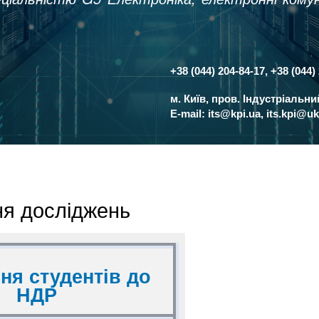
+38 (044) 204-84-17, +38 (044)
Контакти
м. Київ, пров. Індустріальн
E-mail:
its@kpi.ua
,
its.kpi@uk
ня досліджень
ня студентів до
НДР