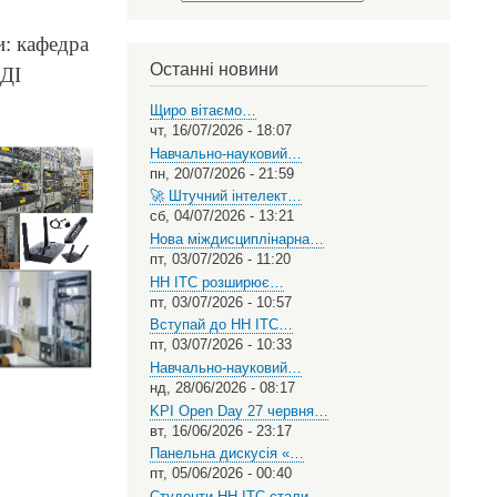
Select
your
и: кафедра
language
Останні новини
НДІ
.
Щиро вітаємо…
чт, 16/07/2026 - 18:07
Навчально-науковий…
пн, 20/07/2026 - 21:59
🚀 Штучний інтелект…
сб, 04/07/2026 - 13:21
Нова міждисциплінарна…
пт, 03/07/2026 - 11:20
НН ІТС розширює…
пт, 03/07/2026 - 10:57
Вступай до НН ІТС…
пт, 03/07/2026 - 10:33
Навчально-науковий…
нд, 28/06/2026 - 08:17
KPI Open Day 27 червня…
вт, 16/06/2026 - 23:17
Панельна дискусія «…
пт, 05/06/2026 - 00:40
Студенти НН ІТС стали…