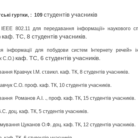
студентів учасників
ькі гуртки, :
109
в IEEE 802.11 для передавання інформації» наукового с
каф. ТС, 8 студентів учасників.
)
ня інформації для побудови систем Інтернету речей» і
каф. ТС, 6 студентів учасників.
к С.О.)
ня Кравчук І.М. ст.викл. каф. ТК, 8 студентів учасників.
вчук С.О. проф. каф. ТК, 10 студентів учасників.
ування
Романов А.І. ., проф. каф. ТК, 15 студентів учасників.
. доц. каф. ТК, 5 студентів учасників.
ування Цуканов О.Ф. доц. каф. ТК, 12 студентів учасників.
каф. ТК, 6 студентів учасників.