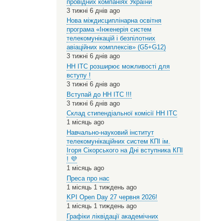
провідних компаніях України
3 тижні 6 днів ago
Нова міждисциплінарна освітня
програма «Інженерія систем
телекомунікацій і безпілотних
авіаційних комплексів» (G5+G12)
3 тижні 6 днів ago
НН ІТС розширює можливості для
вступу !
3 тижні 6 днів ago
Вступай до НН ІТС !!!
3 тижні 6 днів ago
Склад стипендіальної комісії НН ІТС
1 місяць ago
Навчально-науковий інститут
телекомунікаційних систем КПІ ім.
Ігоря Сікорського на Дні вступника КПІ
! 💜
1 місяць ago
Преса про нас
1 місяць 1 тиждень ago
KPI Open Day 27 червня 2026!
1 місяць 1 тиждень ago
Графіки ліквідації академічних