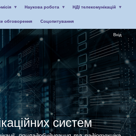
місія
Наукова робота
НДІ телекомунікацій
ке обговорення
Соцопитування
Вхід
ікаційних систем
ікації, приладобудування та радіотехніка