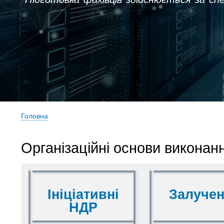
Головна
Рядок
навіґації
Організаційні основи виконан
Ініціативні
Залучен
НДР