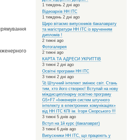
1 тиждень 2 дні ago
Відеоархів НН ІТС
1 тиждень 2 дні ago
Щиро вітаємо випускників бакалаврату
прямування
та магістратури НН ІТС із врученням
дипломів !
2 тижні ago
Фотогалерея
нженерного
2 тижні ago
КАРТА ТА АДРЕСИ УКРИТТІВ
3 тижні 2 дні ago
Освітні програми НН ІТС
3 тижні 2 дні ago
🚀 Штучний інтелект змінює світ. Стань
тим, хто його створює! Вступай на нову
міждисциплінарну освітню програму
G5+F7 «Інженерія систем штучного
інтелекту в електронних комунікаціях»
від НН ІТС КПІ ім. Ігоря Сікорського !!!
3 тижні 5 днів ago
Вступ на 1й курс (бакалаврат)
3 тижні 6 днів ago
Випускники НН ІТС, що працюють у