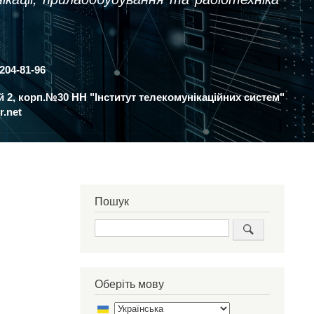
 204-81-96
ий 2, корп.№30 НН "Інститут телекомунікаційних систем"
r.net
Пошук
Пошук
Оберіть мову