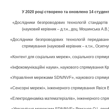
У 2020 році створено та оновлено 14 студентс
«Дослідники безпроводових технологій стандарті
(науковий керівник – д.т.н., доц. Мошинська А.В.
«Дослідники безпроводових технологій передаван
спрямування (науковий керівник – к.т.н., Осипчу
«Контент для соціальних мереж», соціального спрямуван
«Інфокомунікаційні науки», наукового спрямування Кра
«Управління мережами SDN/NVF», наукового спрям
«Сенсорні мережі», інженерного спрямування Явіся В.С
«Електродинаміка математеріалів», інженерного спрям
«Управління мережами SDN/NVF» Романов О.І., проф. 