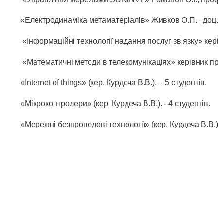
«Електродинаміка метаматеріалів» Живков О.П. , доц. к
«Інформаційні технології надання послуг зв’язку» керів
«Математичні методи в телекомунікаціях» керівник пр
«Internet of things» (кер. Курдеча В.В.). – 5 студентів.
«Мікроконтролери» (кер. Курдеча В.В.). - 4 студентів.
«Мережні безпроводові технології» (кер. Курдеча В.В.). 