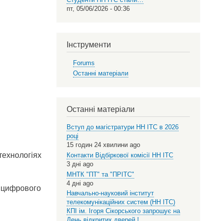
пт, 05/06/2026 - 00:36
Інструменти
Forums
Останні матеріали
Останні матеріали
Вступ до магістратури НН ІТС в 2026
році
15 годин 24 хвилини ago
технологіях
Контакти Відбіркової комісії НН ІТС
3 дні ago
МНТК "ПТ" та "ПРІТС"
4 дні ago
 цифрового
Навчально-науковий інститут
телекомунікаційних систем (НН ІТС)
КПІ ім. Ігоря Сікорського запрошує на
День відкритих дверей !