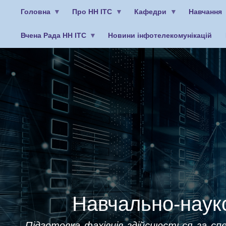
Головна
Про НН ІТС
Кафедри
Навчання
Вчена Рада НН ІТС
Новини інфотелекомунікацій
Меню
облікового
запису
користувача
Навчально-науко
Підготовка фахівців здійснюється за спе