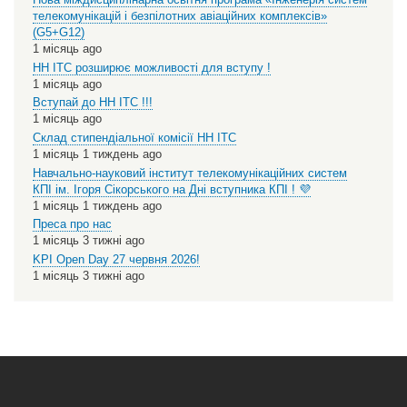
телекомунікацій і безпілотних авіаційних комплексів»
(G5+G12)
1 місяць ago
НН ІТС розширює можливості для вступу !
1 місяць ago
Вступай до НН ІТС !!!
1 місяць ago
Склад стипендіальної комісії НН ІТС
1 місяць 1 тиждень ago
Навчально-науковий інститут телекомунікаційних систем
КПІ ім. Ігоря Сікорського на Дні вступника КПІ ! 💜
1 місяць 1 тиждень ago
Преса про нас
1 місяць 3 тижні ago
KPI Open Day 27 червня 2026!
1 місяць 3 тижні ago