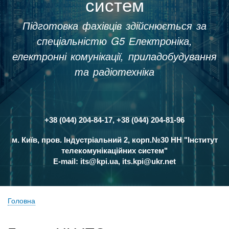
систем
Підготовка фахівців здійснюється за
спеціальністю G5 Електроніка,
електронні комунікації, приладобудування
та радіотехніка
+38 (044) 204-84-17, +38 (044) 204-81-96
Контакти
м. Київ, пров. Індустріальний 2, корп.№30 НН "Інститут
телекомунікаційних систем"
E-mail:
its@kpi.ua
,
its.kpi@ukr.net
Головна
Рядок
навіґації