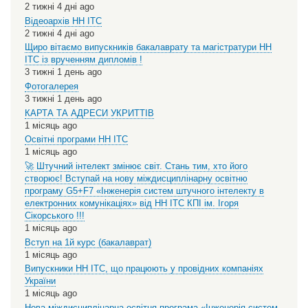
2 тижні 4 дні ago
Відеоархів НН ІТС
2 тижні 4 дні ago
Щиро вітаємо випускників бакалаврату та магістратури НН
ІТС із врученням дипломів !
3 тижні 1 день ago
Фотогалерея
3 тижні 1 день ago
КАРТА ТА АДРЕСИ УКРИТТІВ
1 місяць ago
Освітні програми НН ІТС
1 місяць ago
🚀 Штучний інтелект змінює світ. Стань тим, хто його
створює! Вступай на нову міждисциплінарну освітню
програму G5+F7 «Інженерія систем штучного інтелекту в
електронних комунікаціях» від НН ІТС КПІ ім. Ігоря
Сікорського !!!
1 місяць ago
Вступ на 1й курс (бакалаврат)
1 місяць ago
Випускники НН ІТС, що працюють у провідних компаніях
України
1 місяць ago
Нова міждисциплінарна освітня програма «Інженерія систем