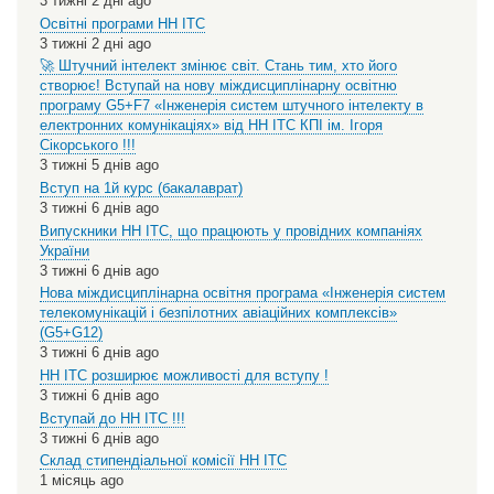
3 тижні 2 дні ago
Освітні програми НН ІТС
3 тижні 2 дні ago
🚀 Штучний інтелект змінює світ. Стань тим, хто його
створює! Вступай на нову міждисциплінарну освітню
програму G5+F7 «Інженерія систем штучного інтелекту в
електронних комунікаціях» від НН ІТС КПІ ім. Ігоря
Сікорського !!!
3 тижні 5 днів ago
Вступ на 1й курс (бакалаврат)
3 тижні 6 днів ago
Випускники НН ІТС, що працюють у провідних компаніях
України
3 тижні 6 днів ago
Нова міждисциплінарна освітня програма «Інженерія систем
телекомунікацій і безпілотних авіаційних комплексів»
(G5+G12)
3 тижні 6 днів ago
НН ІТС розширює можливості для вступу !
3 тижні 6 днів ago
Вступай до НН ІТС !!!
3 тижні 6 днів ago
Склад стипендіальної комісії НН ІТС
1 місяць ago