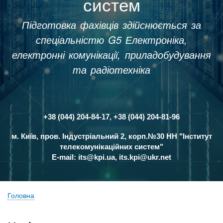
систем
Підготовка фахівців здійснюється за
спеціальністю G5 Електроніка,
електронні комунікації, приладобудування
та радіотехніка
+38 (044) 204-84-17, +38 (044) 204-81-96
Контакти
м. Київ, пров. Індустріальний 2, корп.№30 НН "Інститут
телекомунікаційних систем"
E-mail:
its@kpi.ua
,
its.kpi@ukr.net
Головна
Рядок
навіґації