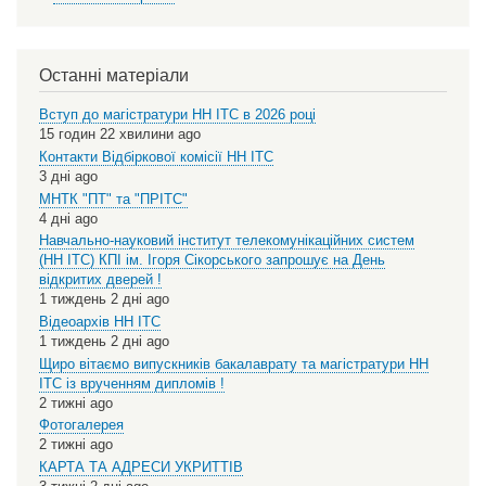
Останні матеріали
Вступ до магістратури НН ІТС в 2026 році
15 годин 22 хвилини ago
Контакти Відбіркової комісії НН ІТС
3 дні ago
МНТК "ПТ" та "ПРІТС"
4 дні ago
Навчально-науковий інститут телекомунікаційних систем
(НН ІТС) КПІ ім. Ігоря Сікорського запрошує на День
відкритих дверей !
1 тиждень 2 дні ago
Відеоархів НН ІТС
1 тиждень 2 дні ago
Щиро вітаємо випускників бакалаврату та магістратури НН
ІТС із врученням дипломів !
2 тижні ago
Фотогалерея
2 тижні ago
КАРТА ТА АДРЕСИ УКРИТТІВ