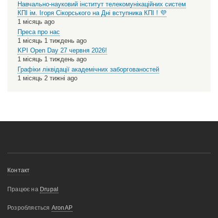
Навчально-науковий інститут телекомунікаційних систем
КПІ ім. Ігоря Сікорського на Дні вступника КПІ ! 💜
1 місяць ago
Преса про нас
1 місяць 1 тиждень ago
KPI Open Day 27 червня 2026!
1 місяць 1 тиждень ago
Графіки ліквідації академічних заборгованостей
1 місяць 2 тижні ago
Меню
Контакт
нижнього
Працює на
Drupal
колонтитулу
Розробляється
AronAP