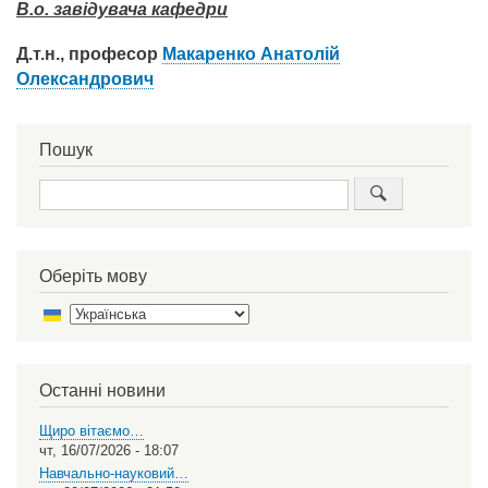
В.о. завідувача кафедри
Д.т.н., професор
Макаренко Анатолій
Олександрович
Пошук
Пошук
Оберіть мову
Select
your
language
Останні новини
Щиро вітаємо…
чт, 16/07/2026 - 18:07
Навчально-науковий…