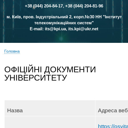
+38 (044) 204-84-17, +38 (044) 204-81-96
Контакти
м. Київ, пров. Індустріальний 2, корп.№30 НН "Інститут
телекомунікаційних систем"
E-mail:
its@kpi.ua
,
its.kpi@ukr.net
Головна
Рядок
навіґації
ОФІЦІЙНІ ДОКУМЕНТИ
УНІВЕРСИТЕТУ
Назва
Адреса веб
https://osvi