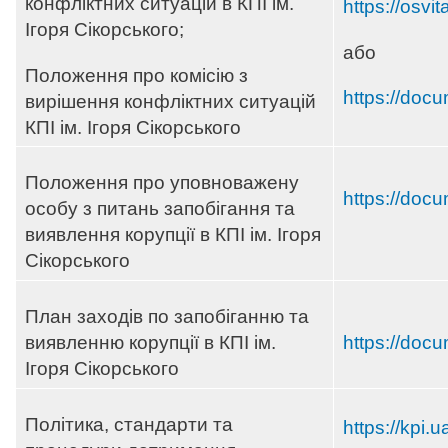
конфліктних ситуацій в КПІ ім.
https://osvi
Ігоря Сікорського;
або
Положення про комісію з
https://docu
вирішення конфліктних ситуацій
КПІ ім. Ігоря Сікорського
Положення про уповноважену
https://doc
особу з питань запобігання та
виявлення корупції в КПІ ім. Ігоря
Сікорського
План заходів по запобіганню та
виявленню корупції в КПІ ім.
https://doc
Ігоря Сікорського
Політика, стандарти та
https://kpi.