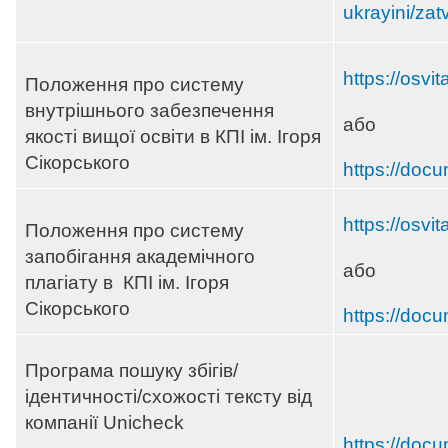
ukrayini/zat
https://osvi
Положення про систему
внутрішнього забезпечення
або
якості вищої освіти в КПІ ім. Ігоря
Сікорського
https://docu
https://osvi
Положення про систему
запобігання академічного
або
плагіату в КПІ ім. Ігоря
Сікорського
https://docu
Програма пошуку збігів/
ідентичності/схожості тексту від
компанії Unicheck
https://doc