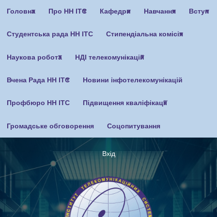
Перейти
Головна
Про НН ІТС
Кафедри
Навчання
Вступ
до
основного
Студентська рада НН ІТС
Стипендіальна комісія
вмісту
Наукова робота
НДІ телекомунікацій
Вчена Рада НН ІТС
Новини інфотелекомунікацій
Профбюро НН ІТС
Підвищення кваліфікації
Громадське обговорення
Соцопитування
Вхід
Меню
облікового
запису
користувача