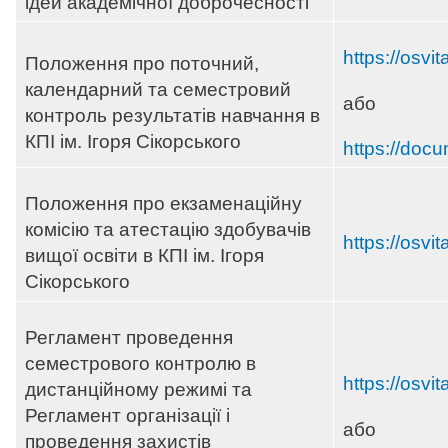
ідей академічної доброчесності
https://osvi
Положення про поточний,
календарний та семестровий
або
контроль результатів навчання в
КПІ ім. Ігоря Сікорського
https://docu
Положення про екзаменаційну
комісію та атестацію здобувачів
https://osvi
вищої освіти в КПІ ім. Ігоря
Сікорського
Регламент проведення
семестрового контролю в
https://osvi
дистанційному режимі та
Регламент організації і
або
проведення захистів