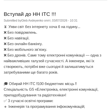
між
Ігор
осв
Сік
про
!!!
Вступай до НН ІТС !!!
«Ін
сис
Submitted by
Gleb Avdeyenko
on
пт, 03/07/2026 - 10:31
тел
📵 Уяви світ без інтернету хоча б на годину...
і
без
❌ Без повідомлень.
аві
❌ Без навігації.
ком
❌ Без онлайн-банкінгу.
(G5
❌ Без мобільного зв'язку.
❌ Без дронів. Саме тому електронні комунікації — одна з
найважливіших галузей сучасності. А інженери, які їх
створюють, потрібні вже сьогодні й залишатимуться
затребуваними ще багато років.
🎓 Обирай НН ІТС ❗️100 бюджетних місць ❗️
Спеціальність G5 «Електроніка, електронні комунікації,
приладобудування та радіотехніка»!
✅ 3 сучасні освітні програми:
🔹 Інженерія та програмування інфокомунікацій;