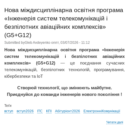
інте
змі
Нова міждисциплінарна освітня програма
світ
Ста
«Інженерія систем телекомунікацій і
тим
хто
безпілотних авіаційних комплексів»
йог
(G5+G12)
ств
Вст
Submitted by
Gleb Avdeyenko
on
пт, 03/07/2026 - 11:12
на
Нова міждисциплінарна освітня програма «Інженерія
нов
між
систем телекомунікацій і безпілотних авіаційних
осв
комплексів» (G5+G12)
— це поєднання сучасних
про
G5+
телекомунікацій, безпілотних технологій, програмування,
«Ін
кібербезпеки та IoT
сис
шту
Створюй технології, що змінюють майбутнє.
інт
в
Приєднуйся до команди інженерів нового покоління !
еле
ком
Теґи
від
вступ
вступ2026
ІТС
КПІ
Абітурієнт2026
ЕлектронніКомунікації
НН
ІТС
про
Читати далі
КПІ
Нов
ім.