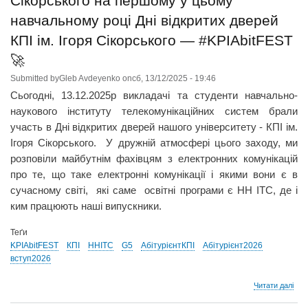
Сікорського на першому у цьому
навчальному році Дні відкритих дверей
КПІ ім. Ігоря Сікорського — #KPIAbitFEST
🚀
Submitted by
Gleb Avdeyenko
on
сб, 13/12/2025 - 19:46
Сьогодні, 13.12.2025р викладачі та студенти навчально-
наукового інституту телекомунікаційних систем брали
участь в Дні відкритих дверей нашого університету - КПІ ім.
Ігоря Сікорського. У дружній атмосфері цього заходу, ми
розповіли майбутнім фахівцям з електронних комунікацій
про те, що таке електронні комунікації і якими вони є в
сучасному світі, які саме освітні програми є НН ІТС, де і
ким працюють наші випускники.
Теґи
KPIAbitFEST
КПІ
ННІТС
G5
АбітурієнтКПІ
Абітурієнт2026
вступ2026
про
Читати далі
🎓
Нав