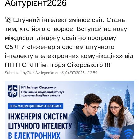
Абітурієнт2026
🚀 Штучний інтелект змінює світ. Стань
тим, хто його створює! Вступай на нову
міждисциплінарну освітню програму
G5+F7 «Інженерія систем штучного
інтелекту в електронних комунікаціях» від
НН ІТС КПІ ім. Ігоря Сікорського !!!
Submitted by
Gleb Avdeyenko
on
сб, 04/07/2026 - 12:59