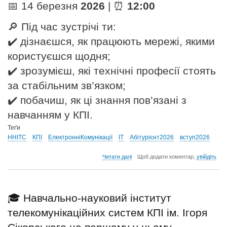
📅 14 березня
2026
| ⏰
12:00
🔎 Під час зустрічі ти:
✔️ дізнаєшся, як працюють мережі, якими
користуєшся щодня;
✔️ зрозумієш, які технічні професії стоять
за стабільним зв’язком;
✔️ побачиш, як ці знання пов’язані з
навчанням у КПІ.
Теґи
ННІТС
КПІ
ЕлектронніКомунікації
ІТ
Абітурієнт2026
вступ2026
про
Читати далі
Щоб додати коментар,
увійдіть
ДЕНЬ
ВІДКРИТИХ
ДВЕРЕЙ
НН
🎓 Навчально-науковий інститут
ІТС
(14.03.2026
телекомунікаційних систем КПІ ім. Ігоря
року,
онлайн)