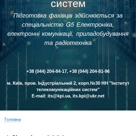
систем
Підготовка фахівців здійснюється за
спеціальністю G5 Електроніка,
електронні комунікації, приладобудування
та радіотехніка
+38 (044) 204-84-17, +38 (044) 204-81-96
Контакти
м. Київ, пров. Індустріальний 2, корп.№30 НН "Інститут
телекомунікаційних систем"
E-mail:
its@kpi.ua
,
its.kpi@ukr.net
Головна
Рядок
навіґації