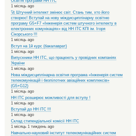
Освітні програми НН ІТС
1 місяць ago
🚀 Штучний інтелект змінює світ. Стань тим, хто його
створює! Вступай на нову міждисциплінарну освітню
програму G5+F7 «Інженерія систем штучного інтелекту в
електронних комунікаціях» від НН ІТС КПІ ім. Ігоря
Сікорського !!!
1 місяць ago
Вступ на 1й курс (бакалаврат)
1 місяць ago
Випускники НН ІТС, що працюють у провідних компаніях
України
1 місяць ago
Нова міждисциплінарна освітня програма «Інженерія систем
телекомунікацій і безпілотних авіаційних комплексів»
(G5+G12)
1 місяць ago
НН ІТС розширює можливості для вступу !
1 місяць ago
Вступай до НН ІТС !!!
1 місяць ago
Склад стипендіальної комісії НН ІТС
1 місяць 1 тиждень ago
Навчально-науковий інститут телекомунікаційних систем