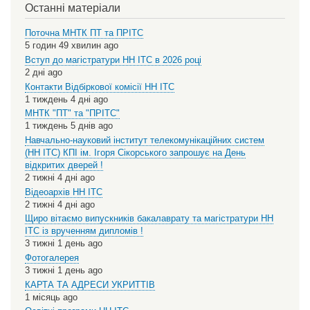
Останні матеріали
Поточна МНТК ПТ та ПРІТС
5 годин 49 хвилин ago
Вступ до магістратури НН ІТС в 2026 році
2 дні ago
Контакти Відбіркової комісії НН ІТС
1 тиждень 4 дні ago
МНТК "ПТ" та "ПРІТС"
1 тиждень 5 днів ago
Навчально-науковий інститут телекомунікаційних систем
(НН ІТС) КПІ ім. Ігоря Сікорського запрошує на День
відкритих дверей !
2 тижні 4 дні ago
Відеоархів НН ІТС
2 тижні 4 дні ago
Щиро вітаємо випускників бакалаврату та магістратури НН
ІТС із врученням дипломів !
3 тижні 1 день ago
Фотогалерея
3 тижні 1 день ago
КАРТА ТА АДРЕСИ УКРИТТІВ
1 місяць ago