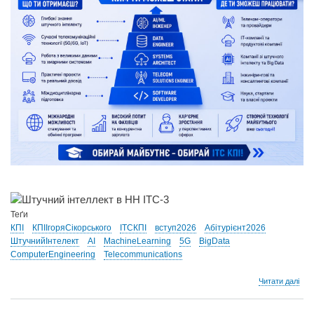
Теґи
КПІ
КПІІгоряСікорського
ІТСКПІ
вступ2026
Абітурієнт2026
ШтучнийІнтелект
AI
MachineLearning
5G
BigData
ComputerEngineering
Telecommunications
про
Читати далі
🚀
Шту