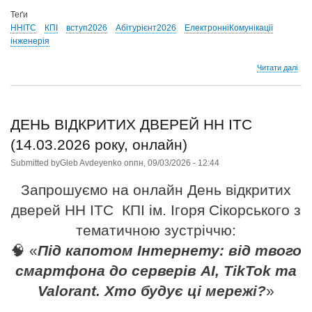
Теґи
ННІТС
КПІ
вступ2026
Абітурієнт2026
ЕлектронніКомунікації
інженерія
про
Читати далі
Вст
до
НН
ІТС
ДЕНЬ ВІДКРИТИХ ДВЕРЕЙ НН ІТС
!!!
(14.03.2026 року, онлайн)
Submitted by
Gleb Avdeyenko
on
пн, 09/03/2026 - 12:44
Запрошуємо на онлайн День відкритих
дверей НН ІТС КПІ ім. Ігоря Сікорського з
тематичною зустріччю:
🧠 «
Під капотом Інтернету: від твого
смартфона до серверів AI, TikTok та
Valorant. Хто будує ці мережі?
»