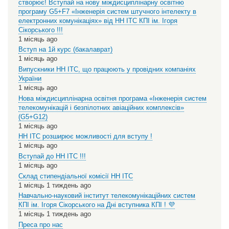
створює! Вступай на нову міждисциплінарну освітню
програму G5+F7 «Інженерія систем штучного інтелекту в
електронних комунікаціях» від НН ІТС КПІ ім. Ігоря
Сікорського !!!
1 місяць ago
Вступ на 1й курс (бакалаврат)
1 місяць ago
Випускники НН ІТС, що працюють у провідних компаніях
України
1 місяць ago
Нова міждисциплінарна освітня програма «Інженерія систем
телекомунікацій і безпілотних авіаційних комплексів»
(G5+G12)
1 місяць ago
НН ІТС розширює можливості для вступу !
1 місяць ago
Вступай до НН ІТС !!!
1 місяць ago
Склад стипендіальної комісії НН ІТС
1 місяць 1 тиждень ago
Навчально-науковий інститут телекомунікаційних систем
КПІ ім. Ігоря Сікорського на Дні вступника КПІ ! 💜
1 місяць 1 тиждень ago
Преса про нас