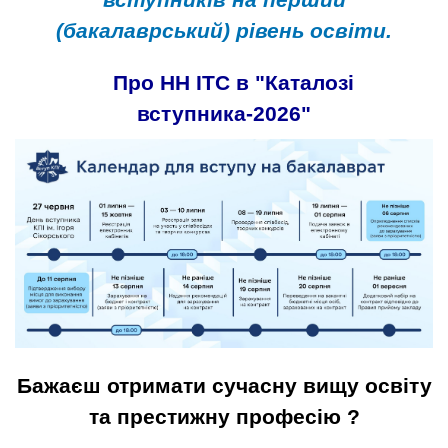
(бакалаврський) рівень освіти.
Про НН ІТС в "Каталозі
вступника-2026"
Бажаєш отримат​и сучасну вищу освіту
та престижну професію ?