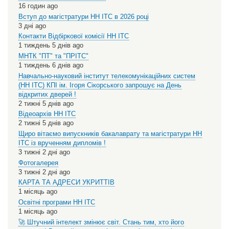
16 годин ago
Вступ до магістратури НН ІТС в 2026 році
3 дні ago
Контакти Відбіркової комісії НН ІТС
1 тиждень 5 днів ago
МНТК "ПТ" та "ПРІТС"
1 тиждень 6 днів ago
Навчально-науковий інститут телекомунікаційних систем
(НН ІТС) КПІ ім. Ігоря Сікорського запрошує на День
відкритих дверей !
2 тижні 5 днів ago
Відеоархів НН ІТС
2 тижні 5 днів ago
Щиро вітаємо випускників бакалаврату та магістратури НН
ІТС із врученням дипломів !
3 тижні 2 дні ago
Фотогалерея
3 тижні 2 дні ago
КАРТА ТА АДРЕСИ УКРИТТІВ
1 місяць ago
Освітні програми НН ІТС
1 місяць ago
🚀 Штучний інтелект змінює світ. Стань тим, хто його