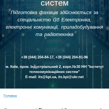
систем
Підготовка фахівців здійснюється за
спеціальністю G5 Електроніка,
електронні комунікації, приладобудування
та радіотехніка
+38 (044) 204-84-17, +38 (044) 204-81-96
Контакти
м. Київ, пров. Індустріальний 2, корп.№30 НН "Інститут
телекомунікаційних систем"
E-mail:
its@kpi.ua
,
its.kpi@ukr.net
Головна
Рядок
навіґації