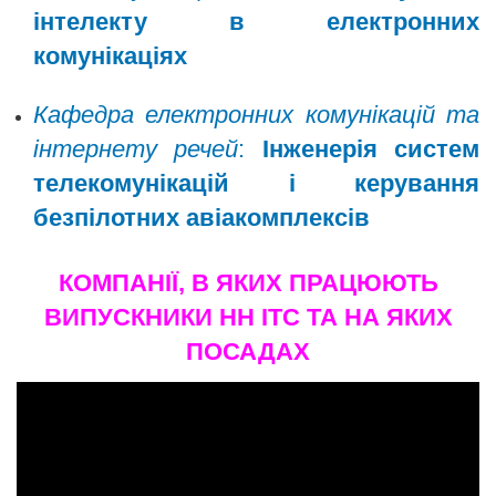
інтелекту в електронних
комунікаціях
Кафедра електронних комунікацій та
інтернету речей
:
Інженерія систем
телекомунікацій і керування
безпілотних авіакомплексів
КОМПАНІЇ, В ЯКИХ ПРАЦЮЮТЬ
ВИПУСКНИКИ НН ІТС ТА НА ЯКИХ
ПОСАДАХ