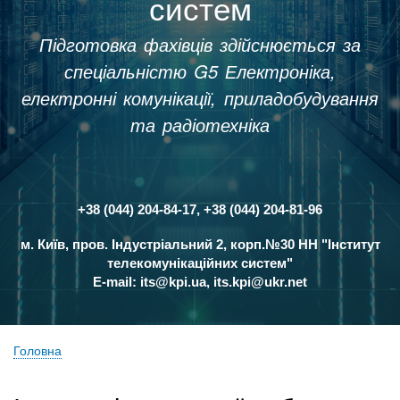
систем
Підготовка фахівців здійснюється за
спеціальністю G5 Електроніка,
електронні комунікації, приладобудування
та радіотехніка
+38 (044) 204-84-17, +38 (044) 204-81-96
Контакти
м. Київ, пров. Індустріальний 2, корп.№30 НН "Інститут
телекомунікаційних систем"
E-mail:
its@kpi.ua
,
its.kpi@ukr.net
Головна
Рядок
навіґації