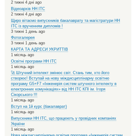
2 тижні 4 дні ago
Відеоархів НН ІТС
2 тижні 4 дні ago
Щиро вітаємо випускників бакалаврату та магістратури НН
ІТС із врученням дипломів !
3 тижні 1 день ago
Фотогалерея
3 тижні 1 день ago
КАРТА ТА АДРЕСИ УКРИТТІВ
1 місяць ago
Освітні програми НН ІТС
1 місяць ago
🚀 Штучний інтелект змінює світ. Стань тим, хто його
створює! Вступай на нову міждисциплінарну освітню
програму G5+F7 «Інженерія систем штучного інтелекту в
електронних комунікаціях» від НН ІТС КПІ ім. Ігоря
Сікорського !!!
1 місяць ago
Вступ на 1й курс (бакалаврат)
1 місяць ago
Випускники НН ІТС, що працюють у провідних компаніях
України
1 місяць ago
Нова міждисциплінарна освітня програма «Інженерія систем