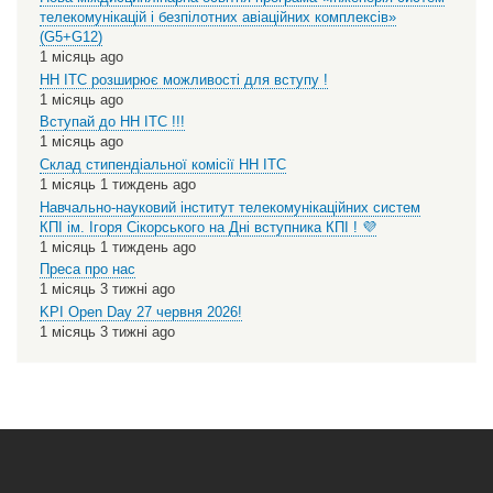
телекомунікацій і безпілотних авіаційних комплексів»
(G5+G12)
1 місяць ago
НН ІТС розширює можливості для вступу !
1 місяць ago
Вступай до НН ІТС !!!
1 місяць ago
Склад стипендіальної комісії НН ІТС
1 місяць 1 тиждень ago
Навчально-науковий інститут телекомунікаційних систем
КПІ ім. Ігоря Сікорського на Дні вступника КПІ ! 💜
1 місяць 1 тиждень ago
Преса про нас
1 місяць 3 тижні ago
KPI Open Day 27 червня 2026!
1 місяць 3 тижні ago