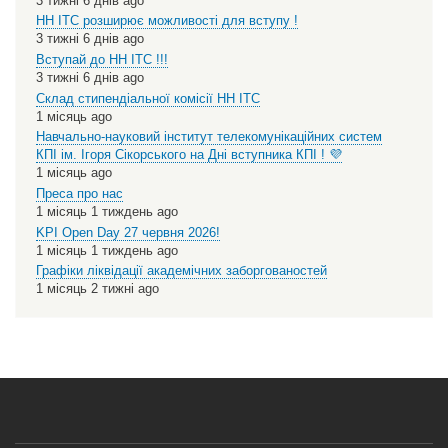
3 тижні 6 днів ago
НН ІТС розширює можливості для вступу !
3 тижні 6 днів ago
Вступай до НН ІТС !!!
3 тижні 6 днів ago
Склад стипендіальної комісії НН ІТС
1 місяць ago
Навчально-науковий інститут телекомунікаційних систем
КПІ ім. Ігоря Сікорського на Дні вступника КПІ ! 💜
1 місяць ago
Преса про нас
1 місяць 1 тиждень ago
KPI Open Day 27 червня 2026!
1 місяць 1 тиждень ago
Графіки ліквідації академічних заборгованостей
1 місяць 2 тижні ago