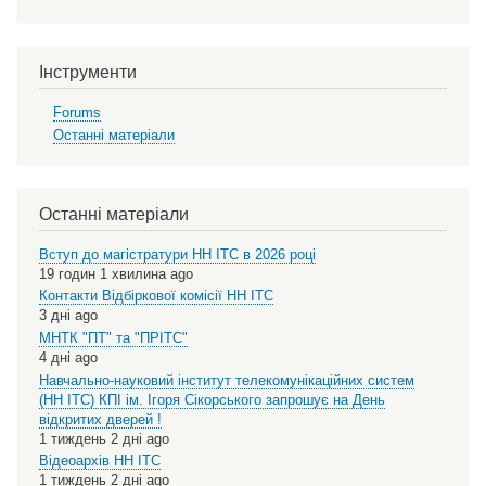
Інструменти
Forums
Останні матеріали
Останні матеріали
Вступ до магістратури НН ІТС в 2026 році
19 годин 1 хвилина ago
Контакти Відбіркової комісії НН ІТС
3 дні ago
МНТК "ПТ" та "ПРІТС"
4 дні ago
Навчально-науковий інститут телекомунікаційних систем
(НН ІТС) КПІ ім. Ігоря Сікорського запрошує на День
відкритих дверей !
1 тиждень 2 дні ago
Відеоархів НН ІТС
1 тиждень 2 дні ago