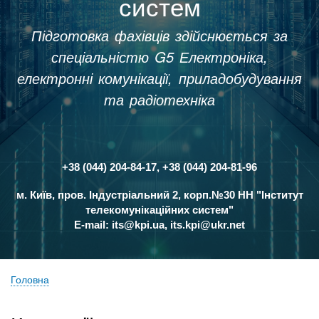
систем
Підготовка фахівців здійснюється за
спеціальністю G5 Електроніка,
електронні комунікації, приладобудування
та радіотехніка
+38 (044) 204-84-17, +38 (044) 204-81-96
Контакти
м. Київ, пров. Індустріальний 2, корп.№30 НН "Інститут
телекомунікаційних систем"
E-mail:
its@kpi.ua
,
its.kpi@ukr.net
Головна
Рядок
навіґації