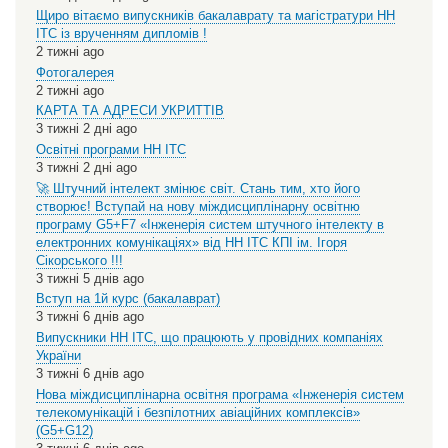
Щиро вітаємо випускників бакалаврату та магістратури НН
ІТС із врученням дипломів !
2 тижні ago
Фотогалерея
2 тижні ago
КАРТА ТА АДРЕСИ УКРИТТІВ
3 тижні 2 дні ago
Освітні програми НН ІТС
3 тижні 2 дні ago
🚀 Штучний інтелект змінює світ. Стань тим, хто його
створює! Вступай на нову міждисциплінарну освітню
програму G5+F7 «Інженерія систем штучного інтелекту в
електронних комунікаціях» від НН ІТС КПІ ім. Ігоря
Сікорського !!!
3 тижні 5 днів ago
Вступ на 1й курс (бакалаврат)
3 тижні 6 днів ago
Випускники НН ІТС, що працюють у провідних компаніях
України
3 тижні 6 днів ago
Нова міждисциплінарна освітня програма «Інженерія систем
телекомунікацій і безпілотних авіаційних комплексів»
(G5+G12)