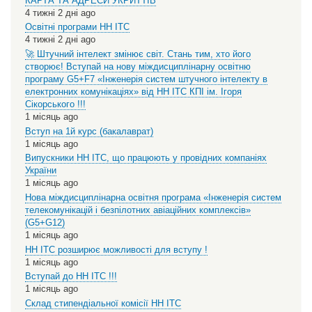
КАРТА ТА АДРЕСИ УКРИТТІВ
4 тижні 2 дні ago
Освітні програми НН ІТС
4 тижні 2 дні ago
🚀 Штучний інтелект змінює світ. Стань тим, хто його
створює! Вступай на нову міждисциплінарну освітню
програму G5+F7 «Інженерія систем штучного інтелекту в
електронних комунікаціях» від НН ІТС КПІ ім. Ігоря
Сікорського !!!
1 місяць ago
Вступ на 1й курс (бакалаврат)
1 місяць ago
Випускники НН ІТС, що працюють у провідних компаніях
України
1 місяць ago
Нова міждисциплінарна освітня програма «Інженерія систем
телекомунікацій і безпілотних авіаційних комплексів»
(G5+G12)
1 місяць ago
НН ІТС розширює можливості для вступу !
1 місяць ago
Вступай до НН ІТС !!!
1 місяць ago
Склад стипендіальної комісії НН ІТС