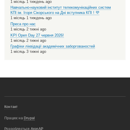
1 місяць 1 тиждень ago
Навчально-науковий інститут телекомунікаційних систем
КПІ ім. Ігоря Сікорського на Дні вступника КПІ ! 💜
1 місяць 1 тиждень ago
Преса про нас
1 місяць 2 тижні ago
KPI Open Day 27 червня 2026!
1 місяць 2 тижні ago
Графіки ліквідації академічних заборгованостей
1 місяць 3 тижні ago
Меню
Контакт
нижнього
Працює на
Drupal
колонтитулу
Розробляється
AronAP