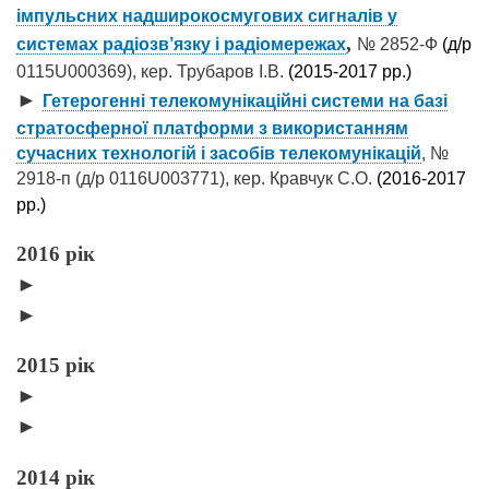
імпульсних надширокосмугових сигналів у
,
системах радіозв’язку і радіомережах
№ 2852-Ф
(д/р
0115U000369), кер. Трубаров І.В.
(2015-2017 рр.)
►
Гетерогенні телекомунікаційні системи на базі
стратосферної платформи з використанням
сучасних технологій і засобів телекомунікацій
, №
2918-п (д/р 0116U003771), кер. Кравчук С.О.
(2016-2017
рр.)
2016 рік
►
►
2015 рік
►
►
2014 рік