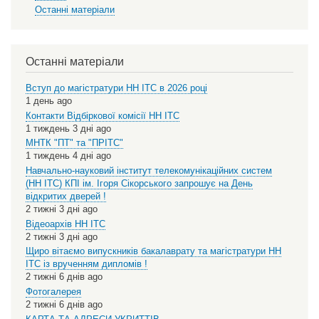
Останні матеріали
Останні матеріали
Вступ до магістратури НН ІТС в 2026 році
1 день ago
Контакти Відбіркової комісії НН ІТС
1 тиждень 3 дні ago
МНТК "ПТ" та "ПРІТС"
1 тиждень 4 дні ago
Навчально-науковий інститут телекомунікаційних систем
(НН ІТС) КПІ ім. Ігоря Сікорського запрошує на День
відкритих дверей !
2 тижні 3 дні ago
Відеоархів НН ІТС
2 тижні 3 дні ago
Щиро вітаємо випускників бакалаврату та магістратури НН
ІТС із врученням дипломів !
2 тижні 6 днів ago
Фотогалерея
2 тижні 6 днів ago