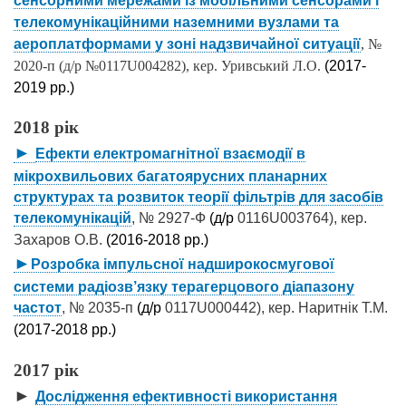
сенсорними мережами із мобільними сенсорами і
телекомунікаційними наземними вузлами та
аероплатформами у зоні надзвичайної ситуації
, №
2020-п (д/р №0117U004282), кер. Уривський Л.О.
(2017-
2019 рр.)
2018 рік
►
Ефекти електромагнітної взаємодії в
мікрохвильових багатоярусних планарних
структурах та розвиток теорії фільтрів для засобів
телекомунікацій
, № 2927-Ф
(д/р
0116U003764), кер.
Захаров О.В.
(2016-2018 рр.)
►
Розробка імпульсної надширокосмугової
системи радіозв’язку терагерцового діапазону
частот
, № 2035-п
(д/р
0117U000442), кер. Наритнік Т.М.
(2017-2018 рр.)
2017 рік
►
Дослідження ефективності використання