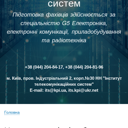
систем
Підготовка фахівців здійснюється за
спеціальністю G5 Електроніка,
електронні комунікації, приладобудування
та радіотехніка
+38 (044) 204-84-17, +38 (044) 204-81-96
Контакти
м. Київ, пров. Індустріальний 2, корп.№30 НН "Інститут
телекомунікаційних систем"
E-mail:
its@kpi.ua
,
its.kpi@ukr.net
Головна
Рядок
навіґації