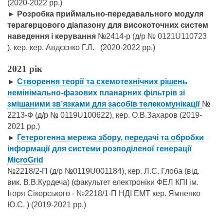
(2020-2022 рр.)
►
Розробка приймально-передавального модуля
терагерцового діапазону для високоточних систем
наведення і керування
№2414-р (д/р № 0121U110723
), кер. кер. Авдєєнко Г.Л.
(2020-2022 рр.)
2021 рік
►
Створення теорії та схемотехнічних рішень
немінімально-фазових планарних фільтрів зі
змішаними зв’язками для засобів телекомунікації
№
2213-Ф (д/р № 0119U100622), кер. О.В.Захаров
(2019-
2021 рр.)
►
Гетерогенна мережа збору, передачі та обробки
інформації для системи розподіленої генерації
MicroGrid
№2218/2-П (д/р №0119U001184), кер. Л.С. Глоба (від.
вик. В.В.Курдеча) (факультет електроніки ФЕЛ КПІ ім.
Ігоря Сікорського - №2218/1-П НДІ ЕМТ кер. Ямненко
Ю.С. )
(2019-2021 рр.)