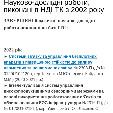
Науково-дослідні роботи,
виконані в НДІ ТК з 2002 року
ЗАВЕРШЕНІ бюджетні науково-дослідні
роботи виконані на базі ІТС:
2022 рік
►
Системи зв’язку та управління безпілотних
апаратів з підвищеною стійкістю до впливу
навмисних та ненавмисних завад
№ 2308-П (д/р №
0120U102120 ), кер. Ільченко М.Ю. (від.вик. Кайденко
М.М.)
(2020-2021 рр.)
►
Інтелектуалізація систем управління
високопродуктивними сенсорними мережами на
основі використання роботизованих об’єктів та
обчислювальної FOG-інфраструктури
№2316-П (д/р
№ 0120U102181 ), кер. Уривський Л.О. , Лисенко О.І.