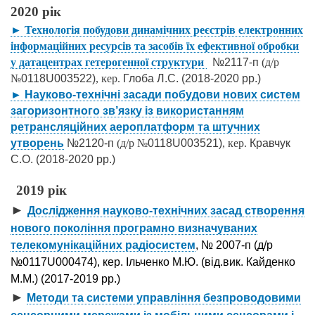
2020 рік
► Технологія побудови динамічних реєстрів електронних
інформаційних ресурсів та засобів їх ефективної обробки
у датацентрах гетерогенної структури
№2117-п
(д/р
№
0118U003522)
, кер.
Глоба Л.С. (2018-2020 рр.)
► Науково-технічні засади побудови нових систем
загоризонтного зв’язку із використанням
ретрансляційних аероплатформ та штучних
утворень
№2120-п
(д/р №
0118U003521)
, кер.
Кравчук
С.О. (2018-2020 рр.)
2019 рік
►
Дослідження науково-технічних засад створення
нового покоління програмно визначуваних
телекомунікаційних радіосистем
, № 2007-п (д/р
№0117U000474), кер. Ільченко М.Ю. (від.вик. Кайденко
М.М.) (2017-2019 рр.)
►
Методи та системи управління безпроводовими