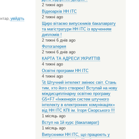
2 тижні ago
Відеоархів НН ІТС
2 тижні ago
ентар,
увійдіть
Щиро вітаємо випускників бакалаврату
та магістратури НН ІТС із врученням
дипломів !
2 тижні 6 днів ago
Фотогалерея
2 тижні 6 днів ago
КАРТА ТА АДРЕСИ УКРИТТІВ
4 тижні ago
Освітні програми НН ІТС
4 тижні ago
🚀 Штучний інтелект змінює світ. Стань
тим, хто його створює! Вступай на нову
міждисциплінарну освітню програму
G5+F7 «Інженерія систем штучного
інтелекту в електронних комунікаціях»
від НН ІТС КПІ ім. Ігоря Сікорського !!!
1 місяць ago
Вступ на 1й курс (бакалаврат)
1 місяць ago
Випускники НН ІТС, що працюють у