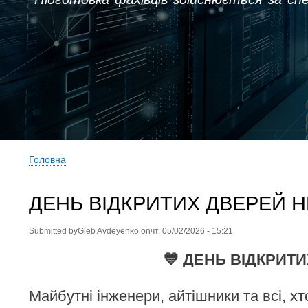
Головна
Рядок
навіґації
ДЕНЬ ВІДКРИТИХ ДВЕРЕЙ НН І
Submitted by
Gleb Avdeyenko
on
чт, 05/02/2026 - 15:21
💙 ДЕНЬ ВІДКРИТИ
Майбутні інженери, айтішники та всі, 