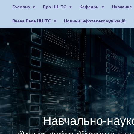
Головна
Про НН ІТС
Кафедри
Навчання
Вчена Рада НН ІТС
Новини інфотелекомунікацій
Меню
облікового
запису
користувача
Навчально-науко
Підготовка фахівців здійснюється за спе