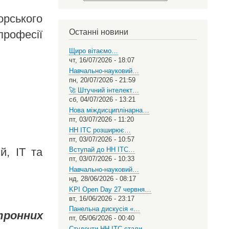
Select
your
орського
language
Останні новини
професії
Щиро вітаємо…
чт, 16/07/2026 - 18:07
Навчально-науковий…
пн, 20/07/2026 - 21:59
🚀 Штучний інтелект…
сб, 04/07/2026 - 13:21
Нова міждисциплінарна…
пт, 03/07/2026 - 11:20
НН ІТС розширює…
пт, 03/07/2026 - 10:57
й, IT та
Вступай до НН ІТС…
пт, 03/07/2026 - 10:33
Навчально-науковий…
нд, 28/06/2026 - 08:17
KPI Open Day 27 червня…
вт, 16/06/2026 - 23:17
Панельна дискусія «…
тронних
пт, 05/06/2026 - 00:40
Студенти НН ІТС стали…