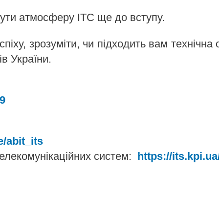
чути атмосферу ІТС ще до вступу.
піху, зрозуміти, чи підходить вам технічна 
ів України.
9
e/abit_its
телекомунікаційних систем:
https://its.kpi.ua