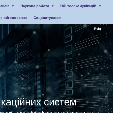
місія
Наукова робота
НДІ телекомунікацій
ке обговорення
Соцопитування
Вхід
ікаційних систем
ікації, приладобудування та радіотехніка