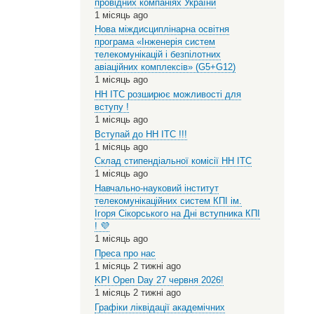
провідних компаніях України
1 місяць ago
Нова міждисциплінарна освітня
програма «Інженерія систем
телекомунікацій і безпілотних
авіаційних комплексів» (G5+G12)
1 місяць ago
НН ІТС розширює можливості для
вступу !
1 місяць ago
Вступай до НН ІТС !!!
1 місяць ago
Склад стипендіальної комісії НН ІТС
1 місяць ago
Навчально-науковий інститут
телекомунікаційних систем КПІ ім.
Ігоря Сікорського на Дні вступника КПІ
! 💜
1 місяць ago
Преса про нас
1 місяць 2 тижні ago
KPI Open Day 27 червня 2026!
1 місяць 2 тижні ago
Графіки ліквідації академічних