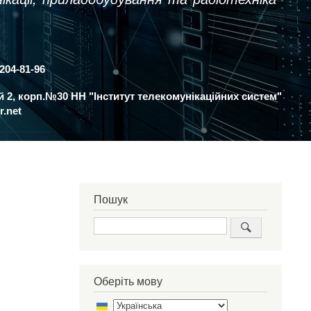
 204-81-96
ий 2, корп.№30 НН "Інститут телекомунікаційних систем"
r.net
Пошук
Пошук
Оберіть мову