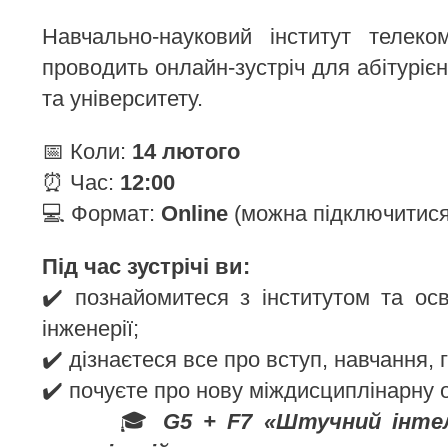
Навчально-науковий інститут телеком
проводить онлайн-зустріч для абітурієн
та університету.
📅 Коли:
14 лютого
⏰ Час:
12:00
💻 Формат:
Online
(можна підключитися 
Під час зустрічі ви:
✔️ познайомитеся з інститутом та осв
інженерії;
✔️ дізнаєтеся все про вступ, навчання, 
✔️ почуєте про нову міждисциплінарну 
🎓
G5 + F7 «Штучний інте