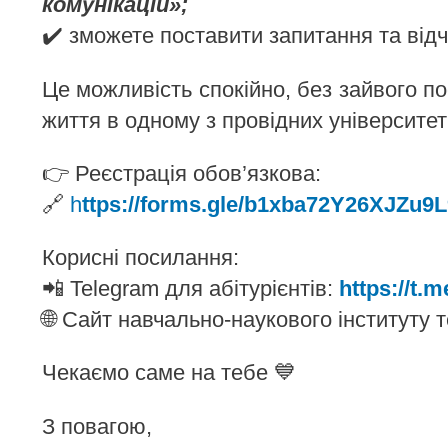
комунікацій»;
✔️ зможете поставити запитання та від
Це можливість спокійно, без зайвого пос
життя в одному з провідних університет
👉 Реєстрація обов’язкова:
🔗
h
ttps://forms.gle/b1xba72Y26XJZu9L
Корисні посилання:
📲 Telegram для абітурієнтів:
https://t.m
🌐 Сайт навчально-наукового інституту 
Чекаємо саме на тебе 💙
З повагою,