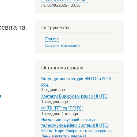
пт, 05/06/2026 - 00:36
освіта та
Інструменти
Forums
Останні матеріали
Останні матеріали
Вступ до магістратури НН ІТС в 2026
році
3 години ago
/
Контакти Відбіркової комісії НН ІТС
1 тиждень ago
МНТК "ПТ" та "ПРІТС"
1 тиждень 4 дні ago
Навчально-науковий інститут
телекомунікаційних систем (НН ІТС)
КПІ ім. Ігоря Сікорського запрошує на
День відкритих дверей !