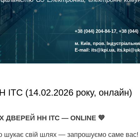
+38 (044) 204-84-17, +38 (044)
Контакти
м. Київ, пров. Індустріальн
E-mail:
its@kpi.ua
,
its.kpi@uk
ТС (14.02.2026 року, онлайн)
Х ДВЕРЕЙ НН ІТС — ONLINE 💙
хто шукає свій шлях — запрошуємо саме вас!