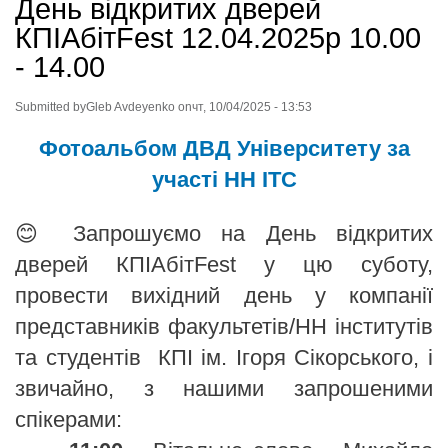
День відкритих дверей
КПІАбітFest 12.04.2025р 10.00
- 14.00
Submitted by
Gleb Avdeyenko
on
чт, 10/04/2025 - 13:53
Фотоальбом ДВД Університету за
участі НН ІТС
😊 Запрошуємо на День відкритих
дверей КПІАбітFest у цю суботу,
провести вихідний день у компанії
представників факультетів/НН інститутів
та студентів КПІ ім. Ігоря Сікорського, і
звичайно, з нашими запрошеними
спікерами: