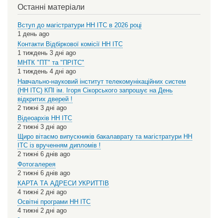
Останні матеріали
Вступ до магістратури НН ІТС в 2026 році
1 день ago
Контакти Відбіркової комісії НН ІТС
1 тиждень 3 дні ago
МНТК "ПТ" та "ПРІТС"
1 тиждень 4 дні ago
Навчально-науковий інститут телекомунікаційних систем
(НН ІТС) КПІ ім. Ігоря Сікорського запрошує на День
відкритих дверей !
2 тижні 3 дні ago
Відеоархів НН ІТС
2 тижні 3 дні ago
Щиро вітаємо випускників бакалаврату та магістратури НН
ІТС із врученням дипломів !
2 тижні 6 днів ago
Фотогалерея
2 тижні 6 днів ago
КАРТА ТА АДРЕСИ УКРИТТІВ
4 тижні 2 дні ago
Освітні програми НН ІТС
4 тижні 2 дні ago