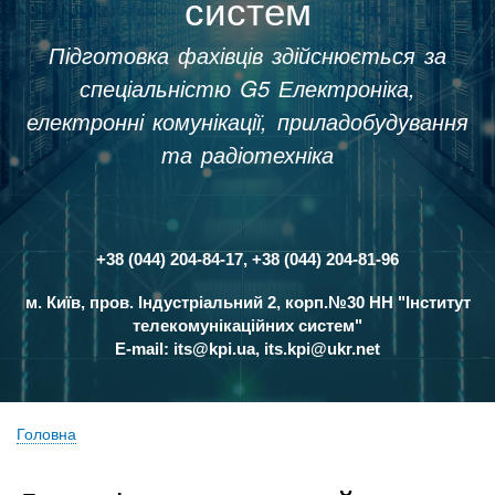
систем
Підготовка фахівців здійснюється за
спеціальністю G5 Електроніка,
електронні комунікації, приладобудування
та радіотехніка
+38 (044) 204-84-17, +38 (044) 204-81-96
Контакти
м. Київ, пров. Індустріальний 2, корп.№30 НН "Інститут
телекомунікаційних систем"
E-mail:
its@kpi.ua
,
its.kpi@ukr.net
Головна
Рядок
навіґації