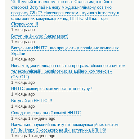
🚀 Штучний інтелект змінює світ. Стань тим, хто його
створює! Вступай на нову міждисциплінарну освітню
програму G5+F7 «Інженерія систем штучного інтелекту в
електронних комунікаціях» від НН ІТС КПІ ім. Ігоря
Сікорського !!!
1 місяць ago
Вступ на 1й курс (бакалаврат)
1 місяць ago
Випускники НН ІТС, що працюють у провідних компаніях
України
1 місяць ago
Нова міждисциплінарна освітня програма «Інженерія систем
телекомунікацій і безпілотних авіаційних комплексів»
(G5+G12)
1 місяць ago
НН ІТС розширює можливості для вступу !
1 місяць ago
Вступай до НН ІТС !!!
1 місяць ago
Склад стипендіальної комісії НН ІТС
1 місяць 1 тиждень ago
Навчально-науковий інститут телекомунікаційних систем
КПІ ім. Ігоря Сікорського на Дні вступника КПІ ! 💜
1 місяць 1 тиждень ago