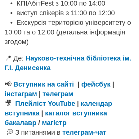
• КПІАбітFest з 10:00 по 14:00
• виступ спікерів з 11:00 по 12:00
• Екскурсія територією університету о
10:00 та о 12:00 (детальна інформація
згодом)
📍 Де:
Науково-технічна бiблiотека ім.
Г.І. Денисенка
📢
Вступник на сайті
|
фейсбук
|
інстаграм
|
телеграм
🎥
Плейліст YouTube
|
календар
вступника
|
каталог вступника
бакалавр
/
магістр
💭 З питаннями в
телеграм-чат