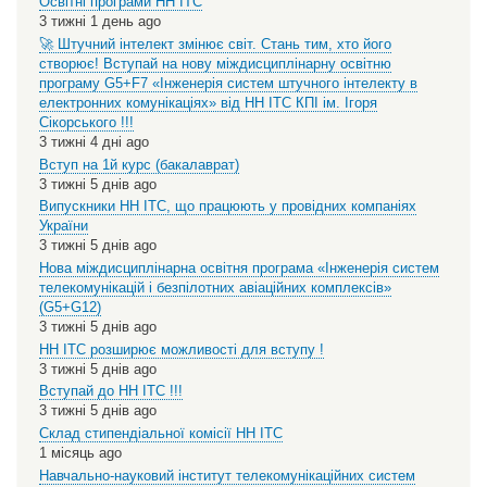
Освітні програми НН ІТС
3 тижні 1 день ago
🚀 Штучний інтелект змінює світ. Стань тим, хто його
створює! Вступай на нову міждисциплінарну освітню
програму G5+F7 «Інженерія систем штучного інтелекту в
електронних комунікаціях» від НН ІТС КПІ ім. Ігоря
Сікорського !!!
3 тижні 4 дні ago
Вступ на 1й курс (бакалаврат)
3 тижні 5 днів ago
Випускники НН ІТС, що працюють у провідних компаніях
України
3 тижні 5 днів ago
Нова міждисциплінарна освітня програма «Інженерія систем
телекомунікацій і безпілотних авіаційних комплексів»
(G5+G12)
3 тижні 5 днів ago
НН ІТС розширює можливості для вступу !
3 тижні 5 днів ago
Вступай до НН ІТС !!!
3 тижні 5 днів ago
Склад стипендіальної комісії НН ІТС
1 місяць ago
Навчально-науковий інститут телекомунікаційних систем