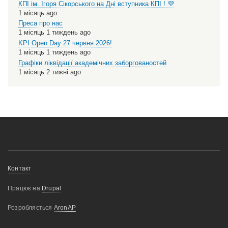
КПІ ім. Ігоря Сікорського на Дні вступника КПІ ! 💜
1 місяць ago
Преса про нас
1 місяць 1 тиждень ago
KPI Open Day 27 червня 2026!
1 місяць 1 тиждень ago
Графіки ліквідації академічних заборгованостей
1 місяць 2 тижні ago
Меню
Контакт
нижнього
Працює на
Drupal
колонтитулу
Розробляється
AronAP