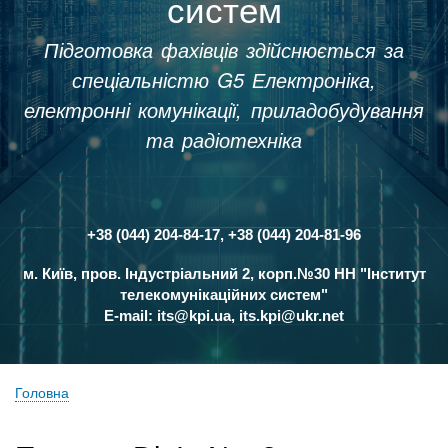
систем
Підготовка фахівців здійснюється за
спеціальністю G5 Електроніка,
електронні комунікації, приладобудування
та радіотехніка
+38 (044) 204-84-17, +38 (044) 204-81-96
Контакти
м. Київ, пров. Індустріальний 2, корп.№30 НН "Інститут
телекомунікаційних систем"
E-mail:
its@kpi.ua
,
its.kpi@ukr.net
Головна
Рядок
навіґації