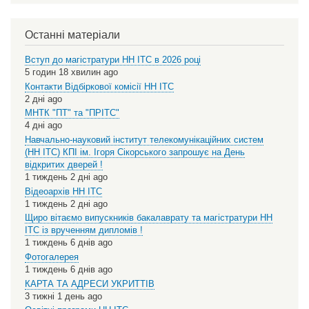
Останні матеріали
Вступ до магістратури НН ІТС в 2026 році
5 годин 18 хвилин ago
Контакти Відбіркової комісії НН ІТС
2 дні ago
МНТК "ПТ" та "ПРІТС"
4 дні ago
Навчально-науковий інститут телекомунікаційних систем
(НН ІТС) КПІ ім. Ігоря Сікорського запрошує на День
відкритих дверей !
1 тиждень 2 дні ago
Відеоархів НН ІТС
1 тиждень 2 дні ago
Щиро вітаємо випускників бакалаврату та магістратури НН
ІТС із врученням дипломів !
1 тиждень 6 днів ago
Фотогалерея
1 тиждень 6 днів ago
КАРТА ТА АДРЕСИ УКРИТТІВ
3 тижні 1 день ago